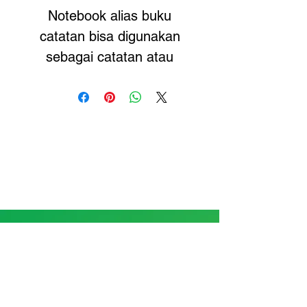
Notebook alias buku
catatan bisa digunakan
sebagai catatan atau
pengingat kita. Ukuran
beragam mulai dari A6
(10,5x15cm), A5 (
15x21cm) hingga B5
(17,5x25cm) Anda bisa
bebas mencetak dan
menambahkan desain
favorit Anda.
Print di Printime!
Location