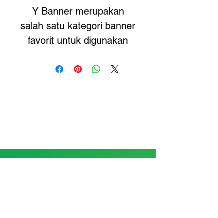
Y Banner merupakan
salah satu kategori banner
favorit untuk digunakan
dalam kebutuhan promosi.
Selain untuk promosi
produk bisnis, Anda juga
bisa mempromosikan profil
profil perusahaa/instansi.
Ukuran standar Y-Banner
yakni 60 x 160 cm. Untuk
material cetak y-banner
Print di Printime!
menggunakan material
banner pada umumnya
Location
yakni, material Flexy